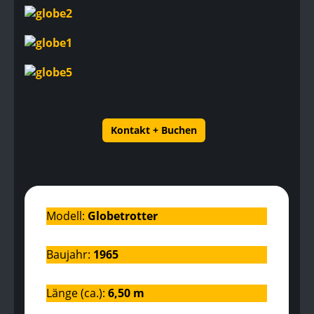
Kontakt + Buchen
Modell:
Globetrotter
Baujahr:
1965
Länge (ca.):
6,50 m